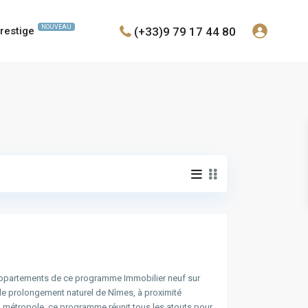
NOUVEAU
(+33)9 79 17 44 80
restige
ppartements de ce programme Immobilier neuf sur
le prolongement naturel de Nîmes, à proximité
a métropole, ce programme réunit tous les atouts pour