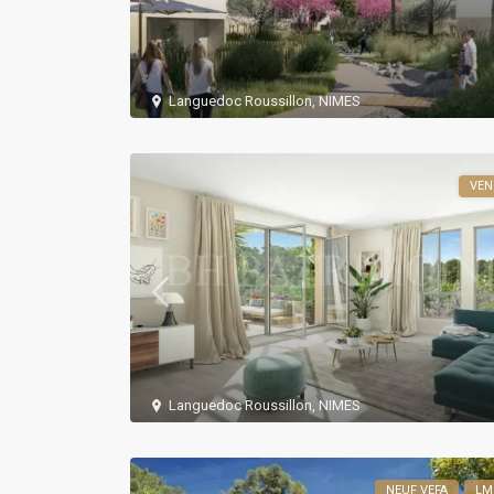
Languedoc Roussillon
,
NIMES
VE
Languedoc Roussillon
,
NIMES
NEUF VEFA
LM