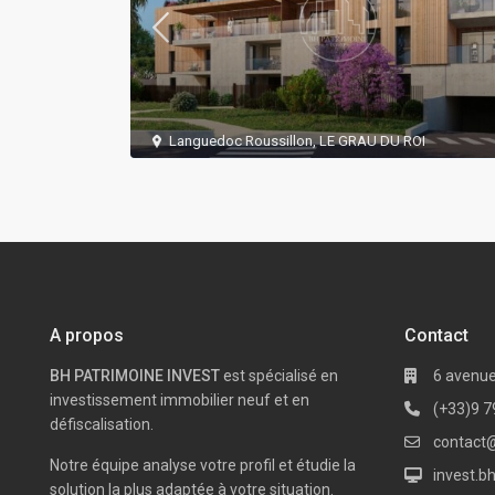
Languedoc Roussillon
,
LE GRAU DU ROI
A propos
Contact
BH PATRIMOINE INVEST
est spécialisé en
6 avenue
investissement immobilier neuf et en
(+33)9 7
défiscalisation.
contact@
Notre équipe analyse votre profil et étudie la
invest.b
solution la plus adaptée à votre situation.