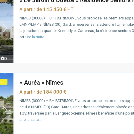
« Le Jardin d’Odette » Résidence Séniors
145 450 €
A partir de
HT
NÎMES (30000) – BH PATRIMOINE vous propose les premiers appa
LMNP/LMP à NÎMES (30) Gard, à réserver sans attendre ! Un emplacem
la jonction du quartier Kennedy et Cadereau, la résidence senior
pri
Lire la suite...
3
« Auréa » Nîmes
ndu
184 000 €
A partir de
NIMES (30000) – BH PATRIMOINE vous propose les premiers appa
neuf à NIMES (30) Gard. Aurea, une adresse idéalement placée dans 
TGV, traversée par la Languedocienne, Nîmes bénéficie d’une positi
Lire la suite...