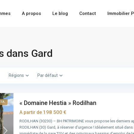
ammes
A propos
Le blog
Contact
Immobilier P
s dans Gard
Régions
Par défaut
« Domaine Hestia » Rodilhan
EFA
198 500 €
A partir de
RODILHAN (30230) – BH PATRIMOINE vous propose les derniers a
RODILHAN (30) Gard, à réserver d’urgence ! Idéalement situé dans 
immédiate de la gare TGV et des principaux bassins d’emploi de l