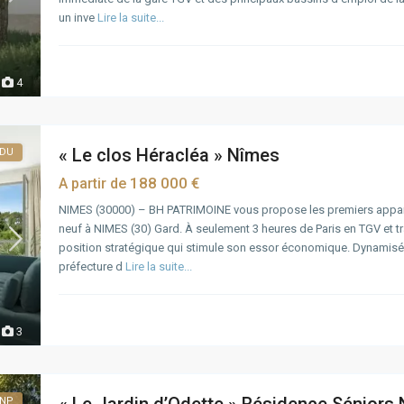
un inve
Lire la suite...
4
« Le clos Héracléa » Nîmes
NDU
188 000 €
A partir de
NIMES (30000) – BH PATRIMOINE vous propose les premiers appa
neuf à NIMES (30) Gard. À seulement 3 heures de Paris en TGV et t
position stratégique qui stimule son essor économique. Dynamisée 
préfecture d
Lire la suite...
3
NP