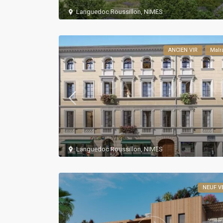
Languedoc Roussillon
,
NIMES
ANCIEN VIR
Malr
Languedoc Roussillon
,
NIMES
NEUF V