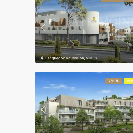
Languedoc Roussillon
,
NIMES
VENDU
Ve