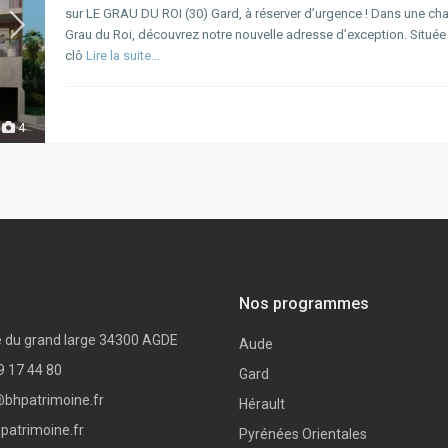
sur LE GRAU DU ROI (30) Gard, à réserver d’urgence ! Dans une cha
Grau du Roi, découvrez notre nouvelle adresse d’exception. Située
clô
Lire la suite...
4
Nos programmes
 du grand large 34300 AGDE
Aude
9 17 44 80
Gard
bhpatrimoine.fr
Hérault
hpatrimoine.fr
Pyrénées Orientales