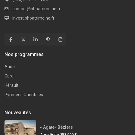
contact@bhpatrimoine.fr
invest.bhpatrimoine.fr
Nos programmes
Aude
Gard
Hérault
Pyrénées Orientales
Nouveautés
« Agate» Béziers
A partir de
158 900 €