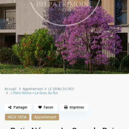
Accueil
Appartement
LE GRAU DU ROI
« Patio Néma » Le Grau du Roi
Partager
Favori
Imprimer
NEUF VEFA
Appartement