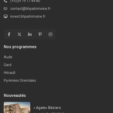
(+33)9 79 17 44 80
contact@bhpatrimoine.fr
invest.bhpatrimoine.fr
Nos programmes
Aude
Gard
Hérault
Pyrénées Orientales
Nouveautés
« Agate» Béziers