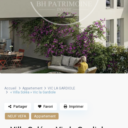
Accueil
Appartement
VIC LA GARDIOLE
« Villa Soléa » Vic la Gardiole
Partager
Favori
Imprimer
NEUF VEFA
Appartement