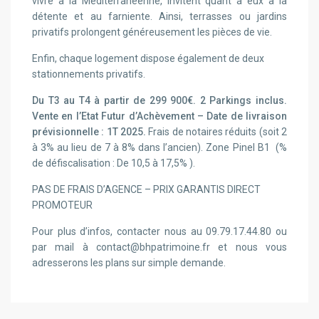
vivre à la Méditerranéenne, invitent quant à eux à la
détente et au farniente. Ainsi, terrasses ou jardins
privatifs prolongent généreusement les pièces de vie.
Enfin, chaque logement dispose également de deux
stationnements privatifs.
Du T3 au T4 à partir de 299 900€. 2 Parkings inclus.
Vente en l’Etat Futur d’Achèvement –
Date de livraison
prévisionnelle : 1T 2025.
Frais de notaires réduits (soit 2
à 3% au lieu de 7 à 8% dans l’ancien). Zone Pinel B1 (%
de défiscalisation : De 10,5 à 17,5% ).
PAS DE FRAIS D’AGENCE – PRIX GARANTIS DIRECT
PROMOTEUR
Pour plus d’infos, contacter nous au 09.79.17.44.80 ou
par mail à contact@bhpatrimoine.fr et nous vous
adresserons les plans sur simple demande.